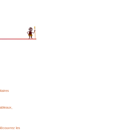
itaires
ableaux,
 découvrez les