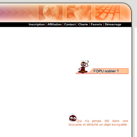
|
|
|
|
|
Inscription
Affiliation
Contact
Charte
Favoris
Démarrage
Qui n'a jamais été dans une
brocante et déniché un objet incroyable