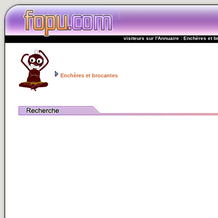
visiteurs sur l'Annuaire : Enchères et 
Enchères et brocantes