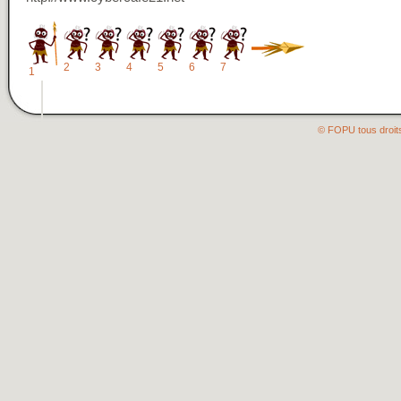
2
3
4
5
6
7
1
© FOPU tous droit