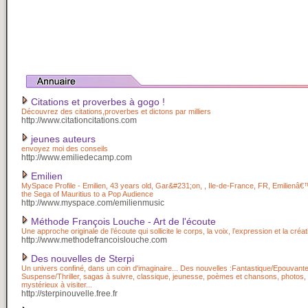
Citations et proverbes à gogo !
Découvrez des citations,proverbes et dictons par milliers
http://www.citationcitations.com
jeunes auteurs
envoyez moi des conseils
http://www.emiliedecamp.com
Emilien
MySpace Profile - Emilien, 43 years old, Gar&#231;on, , Ile-de-France, FR, Emilienâ
the Sega of Mauritius to a Pop Audience
http://www.myspace.com/emilienmusic
Méthode François Louche - Art de l'écoute
Une approche originale de l’écoute qui sollicite le corps, la voix, l’expression et la créati
http://www.methodefrancoislouche.com
Des nouvelles de Sterpi
Un univers confiné, dans un coin d'imaginaire... Des nouvelles :Fantastique/Epouvante
Suspense/Thriller, sagas à suivre, classique, jeunesse, poèmes et chansons, photos, 
mystérieux à visiter...
http://sterpinouvelle.free.fr