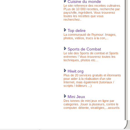
Cuisine du monde
Le site reference des recettes culinaires.
PLus de 10 000 recettes, recherche par
pays/ville, ingrédient. Vous trouverez
toutes les recettes que vous
recherchez..
Top delire
La communauté de l'humour: Images,
photos, vidéos, trucs à la con,...
Sports de Combat
Le site des Sports de combat et Sports
extremes ! Vous trouverez toutes les
techniques, photos etc...
Hiwit.org
Plus de 20 services gratuits et étonnants
pour aider à la réalisation d'un site
Internet, mais également (tutoriaux /
scripts / éditeurs ...)
Mini Jeux
Des tonnes de mini jeux en ligne par
categories. Jouer à plusieurs, contre le
computer. détente, stratégies,...assurés