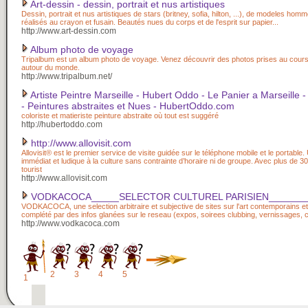
Art-dessin - dessin, portrait et nus artistiques
Dessin, portrait et nus artistiques de stars (britney, sofia, hilton, ...), de modeles ho
réalisés au crayon et fusain. Beautés nues du corps et de l'esprit sur papier...
http://www.art-dessin.com
Album photo de voyage
Tripalbum est un album photo de voyage. Venez découvrir des photos prises au cour
autour du monde.
http://www.tripalbum.net/
Artiste Peintre Marseille - Hubert Oddo - Le Panier a Marseille
- Peintures abstraites et Nues - HubertOddo.com
coloriste et matieriste peinture abstraite où tout est suggéré
http://hubertoddo.com
http://www.allovisit.com
Allovisit® est le premier service de visite guidée sur le téléphone mobile et le portable
immédiat et ludique à la culture sans contrainte d’horaire ni de groupe. Avec plus de 30
tourist
http://www.allovisit.com
VODKACOCA_____SELECTOR CULTUREL PARISIEN_______
VODKACOCA, une selection arbitraire et subjective de sites sur l'art contemporains et
complété par des infos glanées sur le reseau (expos, soirees clubbing, vernissages, c
http://www.vodkacoca.com
2
3
4
5
1