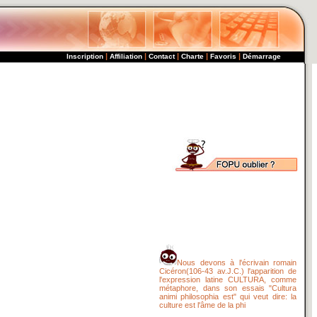
|
|
|
|
|
Inscription
Affiliation
Contact
Charte
Favoris
Démarrage
Nous devons à l'écrivain romain
Cicéron(106-43 av.J.C.) l'apparition de
l'expression latine CULTURA, comme
métaphore, dans son essais "Cultura
animi philosophia est" qui veut dire: la
culture est l'âme de la phi