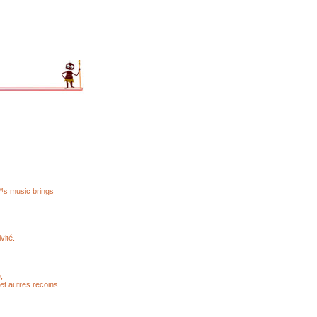
€™s music brings
vité.
,
et autres recoins