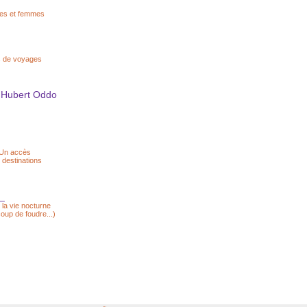
mmes et femmes
s de voyages
 - Hubert Oddo
. Un accès
 destinations
_
 la vie nocturne
oup de foudre...)