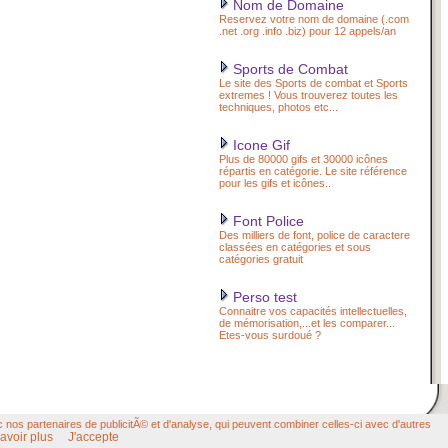
Nom de Domaine
Reservez votre nom de domaine (.com
.net .org .info .biz) pour 12 appels/an
Sports de Combat
Le site des Sports de combat et Sports
extremes ! Vous trouverez toutes les
techniques, photos etc...
Icone Gif
Plus de 80000 gifs et 30000 icônes
répartis en catégorie. Le site référence
pour les gifs et icônes..
Font Police
Des milliers de font, police de caractere
classées en catégories et sous
catégories gratuit
Perso test
Connaitre vos capacités intellectuelles,
de mémorisation,...et les comparer...
Etes-vous surdoué ?
c nos partenaires de publicitÃ© et d'analyse, qui peuvent combiner celles-ci avec d'autres
avoir plus
J'accepte