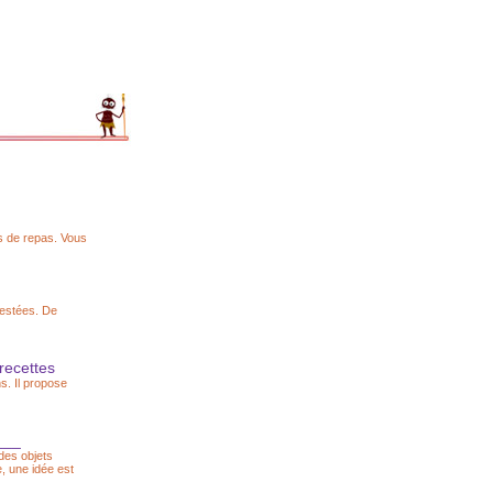
s de repas. Vous
testées. De
recettes
s. Il propose
]___
 des objets
, une idée est