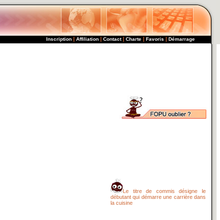
|
|
|
|
|
Inscription
Affiliation
Contact
Charte
Favoris
Démarrage
Le titre de commis désigne le
débutant qui démarre une carrière dans
la cuisine