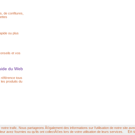
s, de confitures,
ettes
rapide ou plus
onseils et vos
Guide du Web
 référence tous
 les produits du
otre trafic. Nous partageons Ã©galement des informations sur l'utilisation de notre site ave
En s
eur avez fournies ou qu'ils ont collectÃ©es lors de votre utilisation de leurs services.
Hébergement Hiwit.net
© FOPU tous droits réservés,