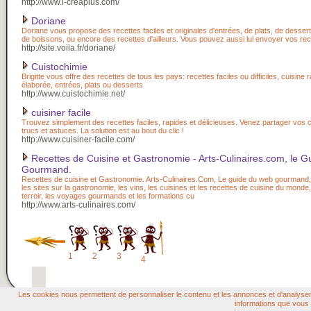
http://www.i-creaplus.com/
Doriane
Doriane vous propose des recettes faciles et originales d'entrées, de plats, de dessert
de boissons, ou encore des recettes d'ailleurs. Vous pouvez aussi lui envoyer vos rec
http://site.voila.fr/doriane/
Cuistochimie
Brigitte vous offre des recettes de tous les pays: recettes faciles ou difficiles, cuisine 
élaborée, entrées, plats ou desserts
http://www.cuistochimie.net/
cuisiner facile
Trouvez simplement des recettes faciles, rapides et délicieuses. Venez partager vos c
trucs et astuces. La solution est au bout du clic !
http://www.cuisiner-facile.com/
Recettes de Cuisine et Gastronomie - Arts-Culinaires.com, le 
Gourmand.
Recettes de cuisine et Gastronomie. Arts-Culinaires.Com, Le guide du web gourmand,
les sites sur la gastronomie, les vins, les cuisines et les recettes de cuisine du monde,
terroir, les voyages gourmands et les formations cu
http://www.arts-culinaires.com/
1
2
3
4
Les cookies nous permettent de personnaliser le contenu et les annonces et d'analyser n
informations que vous l