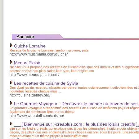
Quiche Lorraine
Recette de la quiche Lorraine, jambon, gruyere, pate
http://www.multimania.com/quiche/
Menus Plaisir
Nicolas vous propose des recettes de cuisine ainsi que des menus et des suggestion
pouvez choisir des plats selon leur type, leur origine, etc
http://www.menus-plaisir.com/
Les recettes de cuisine de Sylvie
Des dizaines de recettes, classés par genre, toutes soigneusement sélectionnées et 
nouvelles recettes chaque mois ...
http://cuisine.demey.org/
Le Gourmet Voyageur - Découvrez le monde au travers de ses 
Le gourmet voyageur a rassemblé des recettes de cuisine de différents pays et région
également de nombreux liens sur ce thème
http://www.webatoll.com/cuisine/
___[ Bienvenue sur i-creaplus.com : le plus des loisirs créatifs 
site sur les loisirs créatifs qui explique pas à pas les démarches à suivre pour obtenir
décos, des plats cuisinés et pleins d'autres choses encore. Tous les jours, une recette
mise en avant et un thème propre à l'actualité et aux