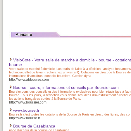
VisioCote - Votre salle de marché à domicile - bourse - cotation
bourse
Votre salle de marché à domicile. Les outils de l'aide à la décision : analyse fondament
technique, effet de levier (recherchez un warrant). Cotations en direct de la Bourse de
informations financières, conseils boursiers. Gestion dyna
http://www.abbourse.com
Bourse : cours, informations et conseils par Boursier.com
Boursier.com, des conseils et des informations exclusives pour bien réagir face à l'actu
Bourse. Tous les jours, la rédaction vous donne ses idées d'investissement à l'achat e
les actions françaises cotées à la Bourse de Paris,
http://www.boursier.com
www.bourse.fr
Bourse.fr c'est toutes les cotations de la Bourse de Paris en direct, des livres, des con
http://www.bourse.fr
Bourse de Casablanca
page d'acceuil de la bourse de casablanca