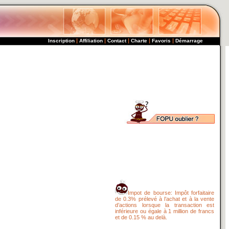
|
|
|
|
|
Inscription
Affiliation
Contact
Charte
Favoris
Démarrage
Impot de bourse: Impôt forfaitaire
de 0.3% prélevé à l’achat et à la vente
d’actions lorsque la transaction est
inférieure ou égale à 1 million de francs
et de 0.15 % au delà.