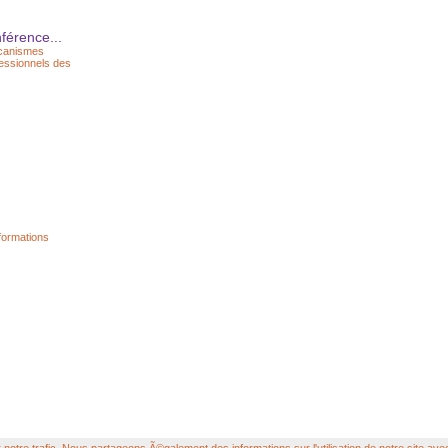
férence...
écanismes
fessionnels des
nformations