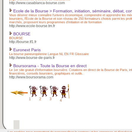
http://www.casablanca-bourse.com
Ecole de la Bourse > Formation, initiation, séminaire, débat, con
Vous désirez mieux connaître l'univers économique, comprendre et apprendre les m
boursiers, l’Ecole de la Bourse et son réseau de 250 formateurs choisis parmi les pro
marchés, proposent leurs programmes d’initiation et de formation
http://www.ecole-bourse.tm.fr
BOURSE
BOURSE
http://bourse.tf1.fr
Euronext Paris
La bourse paneuropéenne Langue NL EN FR Glossaire
http://www.bourse-de-paris.fr
Boursorama - Toute la Bourse en direct
Le 1er site gratuit d'information boursière. Cotations en direct de la Bourse de Paris, i
financières, conseils boursiers, graphiques et outils.
http://www.boursorama.com
1
2
3
4