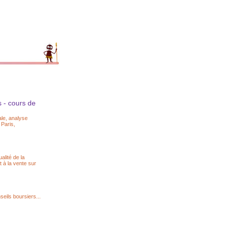
s - cours de
ale, analyse
 Paris,
alité de la
t à la vente sur
seils boursiers...