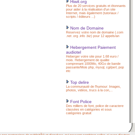
Hiwit.org
Plus de 20 services gratuits et étonnants
pour aider à la réalisation d'un site
Internet, mais également (tutoriaux /
scripts / éditeurs ...)
Nom de Domaine
Reservez votre nom de domaine (.com
.net .org .info .biz) pour 12 appels/an
Hebergement Paiement
audiotel
Heberger votre site pour 1.68 euro /
mois. Hebergement de qualite
comprenant 1000Mo, 40Go de bande
passante/Mois php, mysql, cgi/perl, pop
etc
Top delire
La communauté de l'humour: Images,
photos, vidéos, trucs à la con,...
Font Police
Des milliers de font, police de caractere
classées en catégories et sous
catégories gratuit