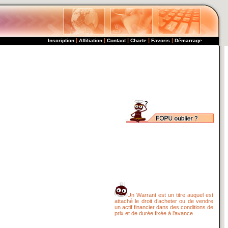
|
|
|
|
|
Inscription
Affiliation
Contact
Charte
Favoris
Démarrage
Un Warrant est un titre auquel est
attaché le droit d’acheter ou de vendre
un actif financier dans des conditions de
prix et de durée fixée à l’avance