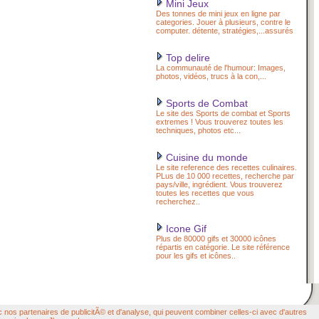
Mini Jeux
Des tonnes de mini jeux en ligne par
categories. Jouer à plusieurs, contre le
computer. détente, stratégies,...assurés
Top delire
La communauté de l'humour: Images,
photos, vidéos, trucs à la con,...
Sports de Combat
Le site des Sports de combat et Sports
extremes ! Vous trouverez toutes les
techniques, photos etc...
Cuisine du monde
Le site reference des recettes culinaires.
PLus de 10 000 recettes, recherche par
pays/ville, ingrédient. Vous trouverez
toutes les recettes que vous
recherchez..
Icone Gif
Plus de 80000 gifs et 30000 icônes
répartis en catégorie. Le site référence
pour les gifs et icônes..
c nos partenaires de publicitÃ© et d'analyse, qui peuvent combiner celles-ci avec d'autres