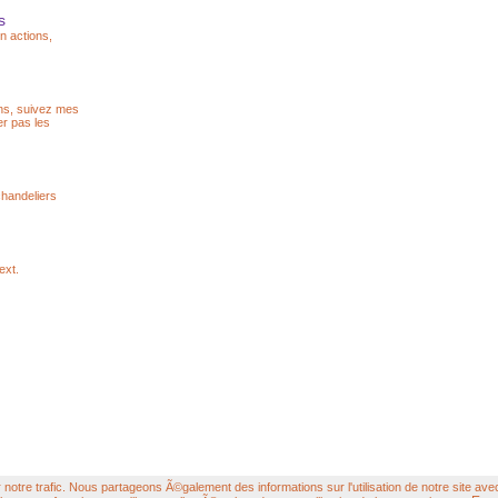
s
n actions,
ons, suivez mes
er pas les
chandeliers
ext.
otre trafic. Nous partageons Ã©galement des informations sur l'utilisation de notre site ave