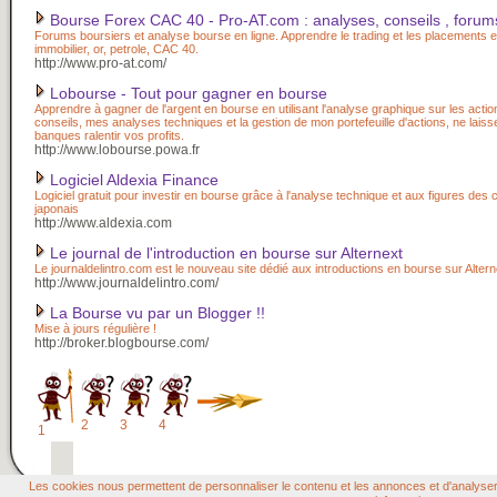
Bourse Forex CAC 40 - Pro-AT.com : analyses, conseils , forum
Forums boursiers et analyse bourse en ligne. Apprendre le trading et les placements e
immobilier, or, petrole, CAC 40.
http://www.pro-at.com/
Lobourse - Tout pour gagner en bourse
Apprendre à gagner de l'argent en bourse en utilisant l'analyse graphique sur les acti
conseils, mes analyses techniques et la gestion de mon portefeuille d'actions, ne laiss
banques ralentir vos profits.
http://www.lobourse.powa.fr
Logiciel Aldexia Finance
Logiciel gratuit pour investir en bourse grâce à l'analyse technique et aux figures des 
japonais
http://www.aldexia.com
Le journal de l'introduction en bourse sur Alternext
Le journaldelintro.com est le nouveau site dédié aux introductions en bourse sur Altern
http://www.journaldelintro.com/
La Bourse vu par un Blogger !!
Mise à jours régulière !
http://broker.blogbourse.com/
2
3
4
1
Les cookies nous permettent de personnaliser le contenu et les annonces et d'analyser n