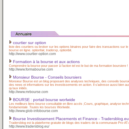
courtier sur option
liste des courtiers ou broker sur les options binaires pour faire des transactions sur le
bourse en ligne. optionfair, traderxp, optionbit.
http://www.courtier-option.com
Formation à la bourse et aux actions
Comprendre la bourse pour passer à l'action tel est le but de ma formation boursiere !
http://www.formabourse.com
Monsieur Bourse - Conseils boursiers
Monsieur Bourse est un blog proposant des analyses techniques, des conseils boursier
des news et informations sur les investissements en action. Il s’adresse aussi bien a
qu’aux initiés.
http://www.mrbourse.com
BOURSE : portail bourse worlwide
Les meilleurs liens bourse consultable en libre accés ;Cours, graphique, analyse tech
fondamentale .Toutes les bourses Worlwide.
http://www.glob-infobourse.com
Bourse Investissement Placements et Finance - Tradersblog.eu<
Tradersblog est la plateforme gratuite de blogs des traders de la communaute Pro-AT
http://www.tradersblog.eu/