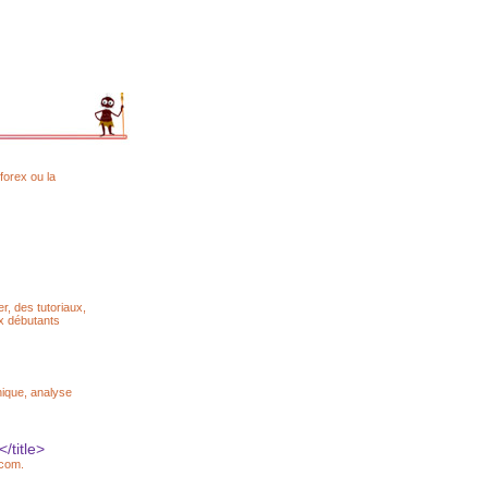
 forex ou la
, des tutoriaux,
ux débutants
nique, analyse
/title>
.com.