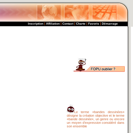
|
|
|
|
|
Inscription
Affiliation
Contact
Charte
Favoris
Démarrage
Le terme «bandes dessinées»
désigne la création objective et le terme
«bande dessinée», un genre ou encore
un moyen d’expression considéré dans
son ensemble