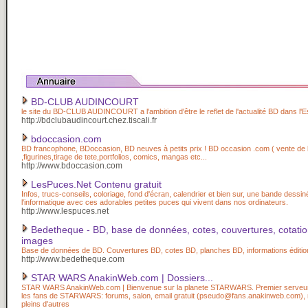
BD-CLUB AUDINCOURT
le site du BD-CLUB AUDINCOURT a l'ambition d'être le reflet de l'actualité BD dans l'E
http://bdclubaudincourt.chez.tiscali.fr
bdoccasion.com
BD francophone, BDoccasion, BD neuves à petits prix ! BD occasion .com ( vente de
,figurines,tirage de tete,portfolios, comics, mangas etc...
http://www.bdoccasion.com
LesPuces.Net Contenu gratuit
Infos, trucs-conseils, coloriage, fond d'écran, calendrier et bien sur, une bande dessin
l'informatique avec ces adorables petites puces qui vivent dans nos ordinateurs.
http://www.lespuces.net
Bedetheque - BD, base de données, cotes, couvertures, cotatio
images
Base de données de BD. Couvertures BD, cotes BD, planches BD, informations éditi
http://www.bedetheque.com
STAR WARS AnakinWeb.com | Dossiers...
STAR WARS AnakinWeb.com | Bienvenue sur la planete STARWARS. Premier serveur i
les fans de STARWARS: forums, salon, email gratuit (pseudo@fans.anakinweb.com), 
pleins d'autres