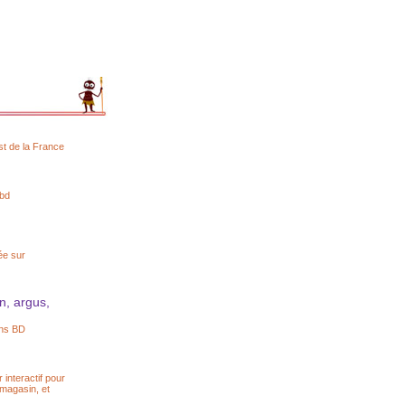
st de la France
 bd
ée sur
n, argus,
ons BD
nteractif pour
magasin, et