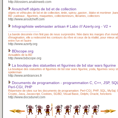
http://dossiers.anakinweb.com
Aroutcheff objets de bd et de collection
objets et véhicules de bd et de collection, tintin, spirou ,gaston , blake et mortimer ,b
BD ,cadeaux , figurines, maquettes, collectionneurs, librairies, collectors
http://www.aroutcheff.com
Infographiste webmaster artisan # Labo /// Azerty.org - V2 +
..............................
La bande dessinée n'en finit pas de nous surprendre. Née dans les marges d'un mo
d'imagination, elle a redessiné les contours du rêve et ceux de la réalité, pour mieux abo
entre l'un et l'autre
http://www.azerty.org
BDscope.org
Actualités de la BD
http://www.bdscope.org
La boutique des statuettes et figurines de bd star wars figurine
La boutique des statuettes et figurines de bd star wars figurine, yoda, figurines sexy s
spiderman
http://www.ambiances.fr
Documents de programation - programmation C, C++, JSP, SQ
Perl-CGI, PHP
Répertoire de sites sur les documents de programation: Perl-CGI, PHP, SQL, MySql,
Crypto, Java, Javascript, Cookies, SGBD, Visual Basic, Delphi, Oracle, fonctions
http://www.docsdunet.com
1
2
4
5
6
7
8