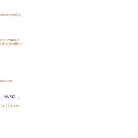
andes dessinées,
nde en manque
lir la frontière
tatuettes
L, MySQL,
 C, C++, HTML,