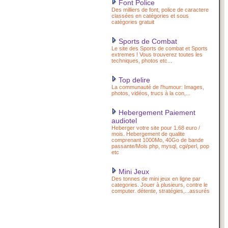
Font Police
Des milliers de font, police de caractere
classées en catégories et sous
catégories gratuit
Sports de Combat
Le site des Sports de combat et Sports
extremes ! Vous trouverez toutes les
techniques, photos etc...
Top delire
La communauté de l'humour: Images,
photos, vidéos, trucs à la con,...
Hebergement Paiement
audiotel
Heberger votre site pour 1.68 euro /
mois. Hebergement de qualite
comprenant 1000Mo, 40Go de bande
passante/Mois php, mysql, cgi/perl, pop
etc
Mini Jeux
Des tonnes de mini jeux en ligne par
categories. Jouer à plusieurs, contre le
computer. détente, stratégies,...assurés