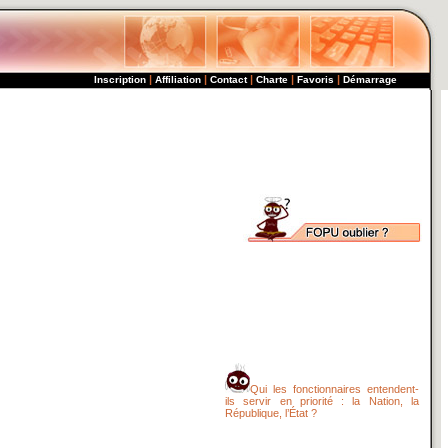
|
|
|
|
|
Inscription
Affiliation
Contact
Charte
Favoris
Démarrage
Qui les fonctionnaires entendent-
ils servir en priorité : la Nation, la
République, l’État ?