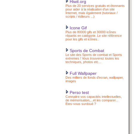
Hiwit.org
Plus de 20 services gratuits et étonnants
pour aider à la réalisation d'un site
Internet, mais également (tutoriaux /
scripts / éditeurs ...)
Icone Gif
Plus de 80000 gifs et 30000 icônes
répartis en catégorie. Le site référence
pour les gifs et icônes..
Sports de Combat
Le site des Sports de combat et Sports
extremes ! Vous trouverez toutes les
techniques, photos etc...
Full Wallpaper
Des milliers de fonds d'ecran, wallpaper,
images
Perso test
Connaitre vos capacités intellectuelles,
de mémorisation,...et les comparer...
Etes-vous surdoué ?