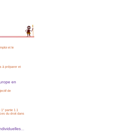
mploi et le
s à préparer et
Europe en
ectif de
1° partie 1.1
rces du droit dans
dividuelles...