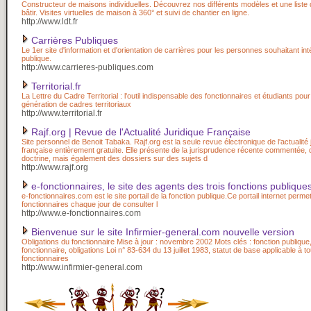
Constructeur de maisons individuelles. Découvrez nos différents modèles et une liste 
bâtir. Visites virtuelles de maison à 360° et suivi de chantier en ligne.
http://www.ldt.fr
Carrières Publiques
Le 1er site d'information et d'orientation de carrières pour les personnes souhaitant int
publique.
http://www.carrieres-publiques.com
Territorial.fr
La Lettre du Cadre Territorial : l'outil indispensable des fonctionnaires et étudiants pou
génération de cadres territoriaux
http://www.territorial.fr
Rajf.org | Revue de l'Actualité Juridique Française
Site personnel de Benoit Tabaka. Rajf.org est la seule revue électronique de l'actualité 
française entièrement gratuite. Elle présente de la jurisprudence récente commentée, 
doctrine, mais également des dossiers sur des sujets d
http://www.rajf.org
e-fonctionnaires, le site des agents des trois fonctions publiq
e-fonctionnaires.com est le site portail de la fonction publique.Ce portail internet perme
fonctionnaires chaque jour de consulter l
http://www.e-fonctionnaires.com
Bienvenue sur le site Infirmier-general.com nouvelle version
Obligations du fonctionnaire Mise à jour : novembre 2002 Mots clés : fonction publique,
fonctionnaire, obligations Loi n° 83-634 du 13 juillet 1983, statut de base applicable à t
fonctionnaires
http://www.infirmier-general.com