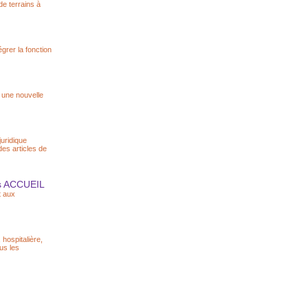
de terrains à
égrer la fonction
r une nouvelle
juridique
des articles de
ues ACCUEIL
t aux
 hospitalière,
ous les